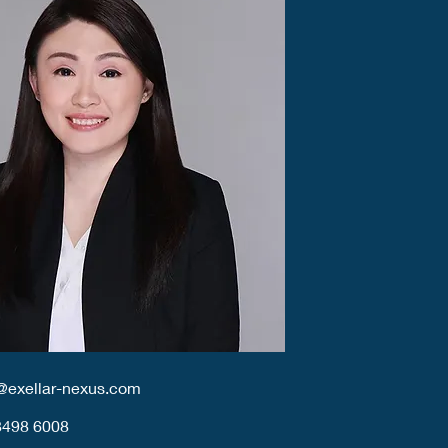
@exellar-nexus.com
8498 6008