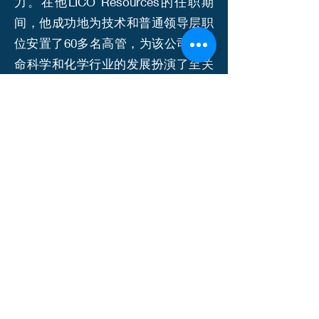
力。在他LICO Resources的任职期
间，他成功地为技术和普通领导层职
位安置了60多名高管，为该公司在生
命科学和化学行业的发展扮演了至关
重要的角色。旨威早期在生物技术实
验室的工作经验，以及后来的销售和
产品管理经验，反映了他对科学的热
情和产品管理及销售能力。
旨威对客户的承诺体现在他对了解客
户定制化需求的细节上。他重视与客
户组织及人才的长期合作伙伴关系，
确保提供超出期望的定制解决方案。
凭借他卓越的专业知识和对卓越服务
的执着，旨威是那些寻求顶级高级人
才招聘服务的理想合作伙伴。他使组