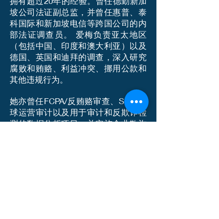
拥有超过20年的经验。曾任德勤新加
坡公司法证副总监，并曾任惠普、泰
科国际和新加坡电信等跨国公司的内
部法证调查员。 爱梅负责亚太地区
（包括中国、印度和澳大利亚）以及
德国、英国和迪拜的调查，深入研究
腐败和贿赂、利益冲突、挪用公款和
其他违规行为。
她亦曾任FCPA/反贿赂审查、SOX/全
球运营审计以及用于审计和反欺诈检
测的数据分析项目。并实施企业欺诈
风险管理计划、反欺诈成熟度评估，
并为亚洲各地企业的员工和第三方进
行欺诈和合规培训。 爱梅是一名SPF
特许调查员。