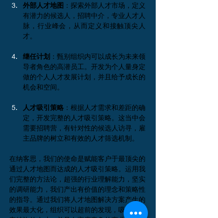
外部人才地图
：探索外部人才市场，定义
有潜力的候选人，招聘中介，专业人才人
脉，行业峰会，从而定义和接触顶尖人
才。
继任计划
：甄别组织内可以成长为未来领
导者角色的高潜员工。开发为个人量身定
做的个人人才发展计划，并且给予成长的
机会和空间。
人才吸引策略
：根据人才需求和差距的确
定，开发完整的人才吸引策略。这当中会
需要招聘营，有针对性的候选人访寻，雇
主品牌的树立和有效的人才筛选机制。
在纳客思，我们的使命是赋能客户于最顶尖的
通过人才地图而达成的人才吸引策略。运用我
们完整的方法论，超强的行业理解能力，坚实
的调研能力，我们产出有价值的理念和策略性
的指导。通过我们将人才地图解决方案产生的
效果最大化，组织可以超前的发现，吸引，锁