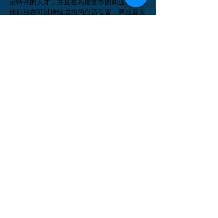
定特许的人才，并且在高度竞争的商业环境把
他们放在可以持续成功的合适位置，释放最大
的潜能。
上页
下页