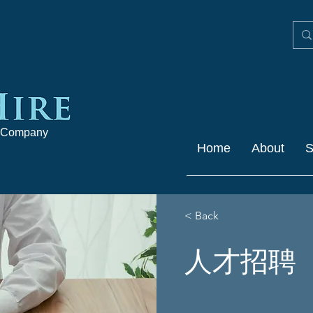
 Company
Home
About
S
< Back
人才招聘